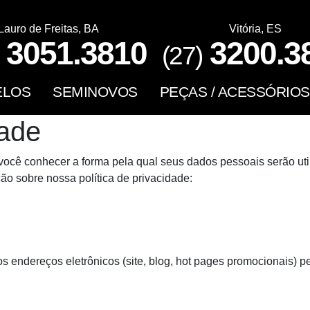
Lauro de Freitas, BA
Vitória, ES
3051.3810
3200.3
(27)
ELOS
SEMINOVOS
PEÇAS / ACESSÓRIOS
dade
 você conhecer a forma pela qual seus dados pessoais serão ut
o sobre nossa política de privacidade:
 os endereços eletrônicos (site, blog, hot pages promocionais) p