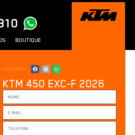
810
OS
BOUTIQUE
Compartilhe:
KTM 450 EXC-F 2026