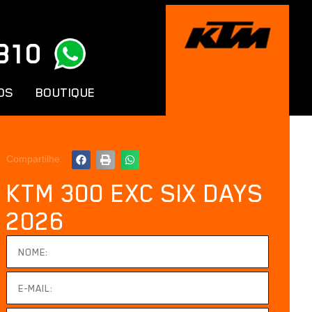
810
OS
BOUTIQUE
Compartilhe:
KTM 300 EXC SIX DAYS
2026