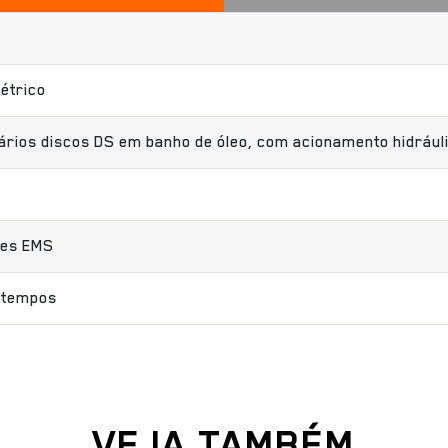
létrico
ios discos DS em banho de óleo, com acionamento hidráu
ies EMS
2 tempos
VEJA TAMBÉM